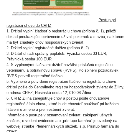
Postup pri
registrácii chovu do CRHZ
1.
Držiteľ vyplní žiadosť o registráciu chovu (príloha č. 1), priloží
doklad preukazujúci oprávnenie užívať pozemok a stavbu, na ktorom
má byť zriadený chov hospodárskych zvierat.
2.
Držiteľ vyplní registračné tlačivo (príloha č. 2).
3.
Držiteľ uhradí správny poplatok. Fyzická osoba 33 EUR,
Právnická osoba 100 EUR
4.
S vyplnenými tlačivami držiteľ navštívi príslušnú regionálnu
veterinárnu a potravinovú správu (RVPS). Po splnení požiadaviek
RVPS potvrdí registračné tlačivo.
5.
Vyplnené a potvrdené registračné tlačivo na registráciu chovu
držiteľ pošle do Centrálneho registra hospodárskych zvierat do Žiliny.
o
adresa CRHZ, Rosinská cesta 12, 010 08 Žilina
6.
CRHZ Žilina zaregistruje chov a poštou pošle chovateľovi
registračné číslo chovu, ktoré bude chovateľ používať pri každom
hlásení o zmene a premiestnení zvierat.
Informácie o postupe v oznamovaní zvierat, zakúpení ušných
značiek, o vedení evidencie a o „prístupe farmára“ je uvedený na
webovej stránke Plemennárskych služieb, š.p. Prístup farmára do
CRHZ