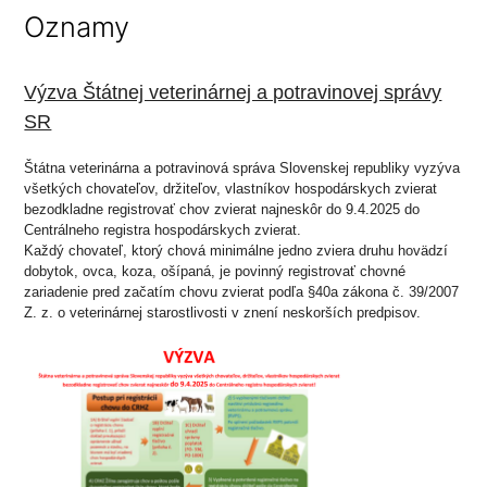
Oznamy
Výzva Štátnej veterinárnej a potravinovej správy
SR
Štátna veterinárna a potravinová správa Slovenskej republiky vyzýva
všetkých chovateľov, držiteľov, vlastníkov hospodárskych zvierat
bezodkladne registrovať chov zvierat najneskôr do 9.4.2025 do
Centrálneho registra hospodárskych zvierat.
Každý chovateľ, ktorý chová minimálne jedno zviera druhu hovädzí
dobytok, ovca, koza, ošípaná, je povinný registrovať chovné
zariadenie pred začatím chovu zvierat podľa §40a zákona č. 39/2007
Z. z. o veterinárnej starostlivosti v znení neskorších predpisov.