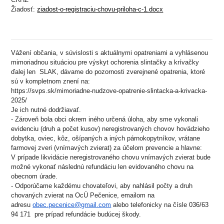
Žiadosť:
ziadost-o-registraciu-chovu-priloha-c-1.docx
Vážení občania, v súvislosti s aktuálnymi opatreniami a vyhlásenou
mimoriadnou situáciou pre výskyt ochorenia slintačky a krívačky
ďalej len SLAK, dávame do pozornosti zverejnené opatrenia, ktoré
sú v kompletnom znení na:
https://svps.sk/mimoriadne-nudzove-opatrenie-slintacka-a-krivacka-
2025/
Je ich nutné dodržiavať.
- Zároveň bola obci okrem iného určená úloha, aby sme vykonali
evidenciu (druh a počet kusov) neregistrovaných chovov hovädzieho
dobytka, oviec, kôz, ošípaných a iných párnokopytníkov, vrátane
farmovej zveri (vnímavých zvierat) za účelom prevencie a hlavne:
V prípade likvidácie neregistrovaného chovu vnímavých zvierat bude
možné vykonať následnú refundáciu len evidovaného chovu na
obecnom úrade.
- Odporúčame každému chovateľovi, aby nahlásil počty a druh
chovaných zvierat na OcÚ Pečenice, emailom na
adresu
obec.pecenice@gmail.com
alebo telefonicky na čísle 036/63
94 171 pre prípad refundácie budúcej škody.