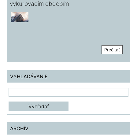
vykurovacím obdobím
Prečítať
VYHĽADÁVANIE
ARCHÍV