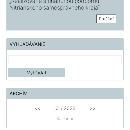
„Realizované s finančnou podporou
Nitrianskeho samosprávneho kraja“
Prečítať
VYHĽADÁVANIE
ARCHÍV
<<
júl
/
2026
>>
Kalendár