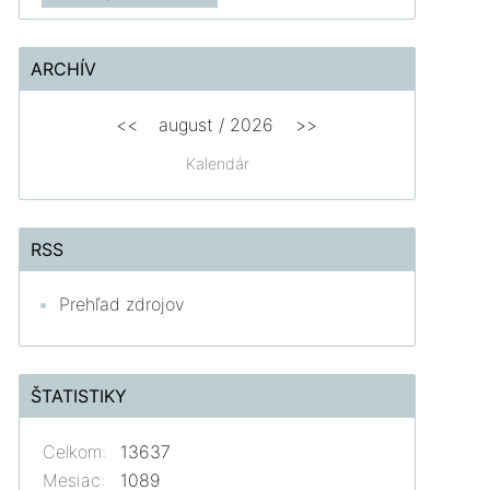
ARCHÍV
<<
august /
2026
>>
Kalendár
RSS
Prehľad zdrojov
ŠTATISTIKY
Celkom:
13637
Mesiac:
1089